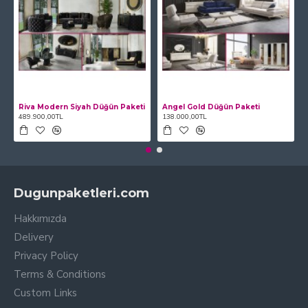
Riva Modern Siyah Düğün Paketi
Angel Gold Düğün Paketi
489.900,00TL
138.000,00TL
Dugunpaketleri.com
Hakkımızda
Delivery
Privacy Policy
Terms & Conditions
Custom Links