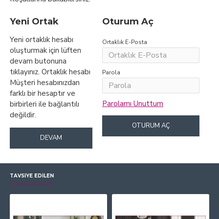
Yeni Ortak
Oturum Aç
Yeni ortaklık hesabı
Ortaklık E-Posta
oluşturmak için lüften
devam butonuna
tıklayınız. Ortaklık hesabı
Parola
Müşteri hesabınızdan
farklı bir hesaptır ve
Parolamı Unuttum
birbirleri ile bağlantılı
değildir.
OTURUM AÇ
DEVAM
TAVSIYE EDILEN