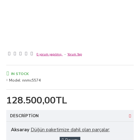
0 yorum yapılmış.
-
Yorum Yap
IN STOCK
Model:
nnmc5574
128.500,00TL
DESCRIPTION
Aksaray
Düğün paketimize dahil olan parçalar;